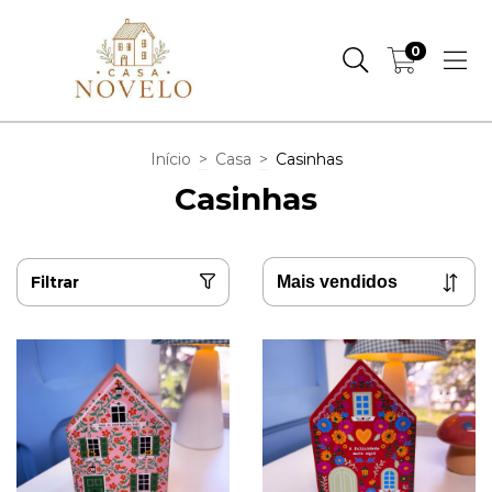
0
Início
>
Casa
>
Casinhas
Casinhas
Filtrar