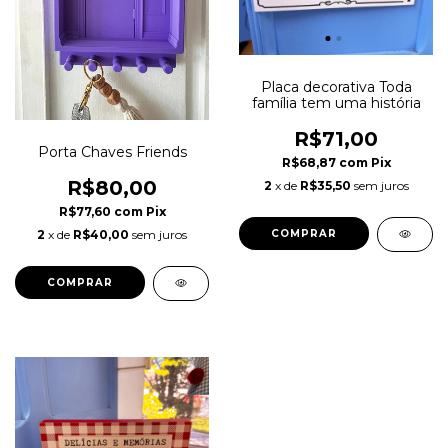
Placa decorativa Toda
família tem uma história
R$71,00
Porta Chaves Friends
R$68,87
com
Pix
R$80,00
2
x de
R$35,50
sem juros
R$77,60
com
Pix
2
x de
R$40,00
sem juros