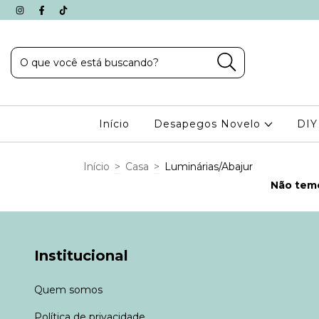
Início
Desapegos Novelo
DIY
Início
>
Casa
>
Luminárias/Abajur
Não temo
Institucional
Quem somos
Política de privacidade