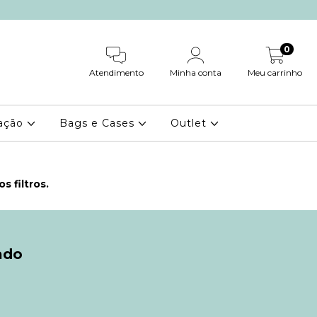
0
Atendimento
Minha conta
Meu carrinho
ação
Bags e Cases
Outlet
 filtros.
ado