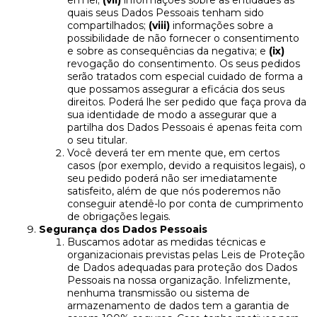
em lei;
(vii)
informações sobre as entidades às
quais seus Dados Pessoais tenham sido
compartilhados;
(viii)
informações sobre a
possibilidade de não fornecer o consentimento
e sobre as consequências da negativa; e
(ix)
revogação do consentimento. Os seus pedidos
serão tratados com especial cuidado de forma a
que possamos assegurar a eficácia dos seus
direitos. Poderá lhe ser pedido que faça prova da
sua identidade de modo a assegurar que a
partilha dos Dados Pessoais é apenas feita com
o seu titular.
Você deverá ter em mente que, em certos
casos (por exemplo, devido a requisitos legais), o
seu pedido poderá não ser imediatamente
satisfeito, além de que nós poderemos não
conseguir atendê-lo por conta de cumprimento
de obrigações legais.
Segurança dos Dados Pessoais
Buscamos adotar as medidas técnicas e
organizacionais previstas pelas Leis de Proteção
de Dados adequadas para proteção dos Dados
Pessoais na nossa organização. Infelizmente,
nenhuma transmissão ou sistema de
armazenamento de dados tem a garantia de