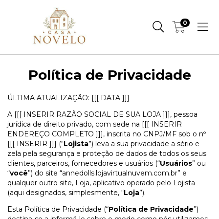
0
Política de Privacidade
ÚLTIMA ATUALIZAÇÃO: [[[ DATA ]]]
A [[[ INSERIR RAZÃO SOCIAL DE SUA LOJA ]]], pessoa
jurídica de direito privado, com sede na [[[ INSERIR
ENDEREÇO COMPLETO ]]], inscrita no CNPJ/MF sob o nº
[[[ INSERIR ]]] (“
Lojista
”) leva a sua privacidade a sério e
zela pela segurança e proteção de dados de todos os seus
clientes, parceiros, fornecedores e usuários (“
Usuários
” ou
“
você
”) do site “annedolls.lojavirtualnuvem.com.br” e
qualquer outro site, Loja, aplicativo operado pelo Lojista
(aqui designados, simplesmente, “
Loja
”).
Esta Política de Privacidade (“
Política de Privacidade
”)