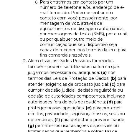
Para entrarmos em contato por um
número de telefone e/ou endereço de e-
mail fornecido. Podemos entrar em
contato com você pessoalmente, por
mensagem de voz, através de
equipamentos de discagem automática,
por mensagens de texto (SMS), por e-mail,
ou por qualquer outro meio de
comunicação que seu dispositivo seja
capaz de receber, nos termos da lei e para
fins comerciais razoáveis.
Além disso, os Dados Pessoais fornecidos
também podem ser utilizados na forma que
julgarmos necessária ou adequada:
(a)
nos
termos das Leis de Proteção de Dados;
(b)
para
atender exigências de processo judicial;
(c)
para
cumprir decisão judicial, decisão regulatória ou
decisão de autoridades competentes, incluindo
autoridades fora do país de residência;
(d)
para
proteger nossas operações;
(e)
para proteger
direitos, privacidade, segurança nossos, seus ou
de terceiros;
(f)
para detectar e prevenir fraude;
(g)
permitir-nos usar as ações disponíveis ou
limitar danos que venhamos a sofrer;
(h)
de