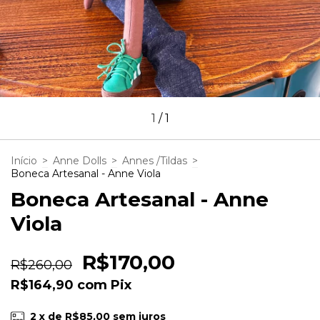
1
/
1
Início
>
Anne Dolls
>
Annes /Tildas
>
Boneca Artesanal - Anne Viola
Boneca Artesanal - Anne
Viola
R$170,00
R$260,00
R$164,90
com
Pix
2
x de
R$85,00
sem juros