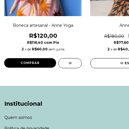
Boneca artesanal - Anne Yoga
Anne
R$120,00
R$180,00
R$116,40
com
Pix
R$77,6
2
x de
R$60,00
sem juros
2
x de
R$40
E
Institucional
Quem somos
Política de privacidade