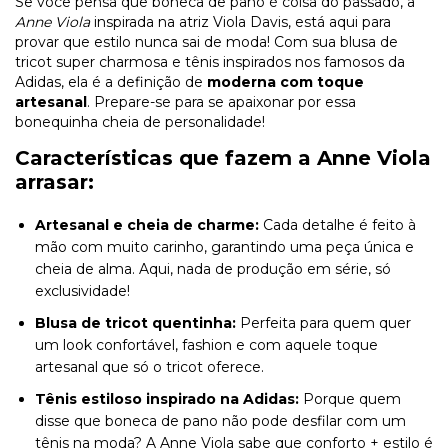
Se você pensa que boneca de pano é coisa do passado, a
Anne Viola
inspirada na atriz Viola Davis, está aqui para
provar que estilo nunca sai de moda! Com sua blusa de
tricot super charmosa e tênis inspirados nos famosos da
Adidas, ela é a definição de
moderna com toque
artesanal
. Prepare-se para se apaixonar por essa
bonequinha cheia de personalidade!
Características que fazem a Anne Viola
arrasar:
Artesanal e cheia de charme:
Cada detalhe é feito à
mão com muito carinho, garantindo uma peça única e
cheia de alma. Aqui, nada de produção em série, só
exclusividade!
Blusa de tricot quentinha:
Perfeita para quem quer
um look confortável, fashion e com aquele toque
artesanal que só o tricot oferece.
Tênis estiloso inspirado na Adidas:
Porque quem
disse que boneca de pano não pode desfilar com um
tênis na moda? A Anne Viola sabe que conforto + estilo é