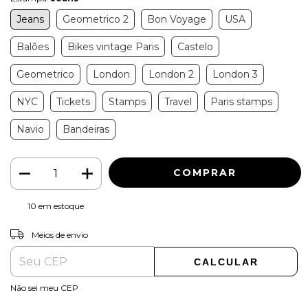
Jeans
Geometrico 2
Bon Voyage
USA
Balões
Bikes vintage Paris
Castelo
Geometrico
London
London 2
London 3
NYC
Tickets
Stamps
Travel
Paris stamps
Navio
Bandeiras
10
em estoque
ALTERAR CEP
Entregas para o CEP:
Meios de envio
CALCULAR
Não sei meu CEP