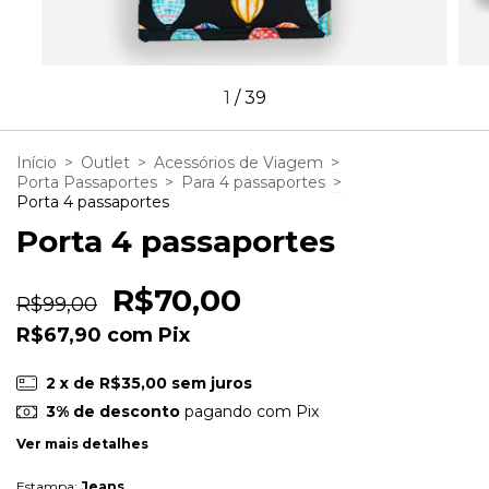
1
/
39
Início
>
Outlet
>
Acessórios de Viagem
>
Porta Passaportes
>
Para 4 passaportes
>
Porta 4 passaportes
Porta 4 passaportes
R$70,00
R$99,00
R$67,90
com
Pix
2
x de
R$35,00
sem juros
3% de desconto
pagando com Pix
Ver mais detalhes
Estampa:
Jeans