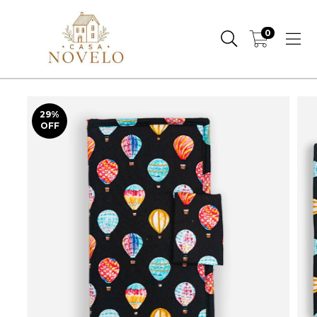
0
29
%
OFF