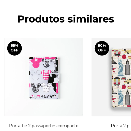
Produtos similares
65
%
50
%
OFF
OFF
Porta 1 e 2 passaportes compacto
Porta 2 p