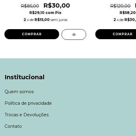
R$30,00
R$85,00
R$120,00
R$29,10
com
Pix
R$58,2
2
x de
R$15,00
sem juros
2
x de
R$30
COMPRAR
COMPRAR
Institucional
Quem somos
Política de privacidade
Trocas e Devoluções
Contato