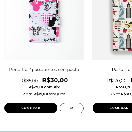
Porta 1 e 2 passaportes compacto
Porta 2 p
R$30,00
R$85,00
R$120,00
R$29,10
com
Pix
R$58,2
2
x de
R$15,00
sem juros
2
x de
R$30
COMPRAR
COMPRAR