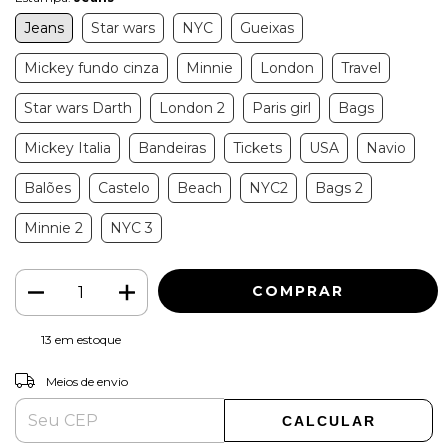
Jeans
Star wars
NYC
Gueixas
Mickey fundo cinza
Minnie
London
Travel
Star wars Darth
London 2
Paris girl
Bags
Mickey Italia
Bandeiras
Tickets
USA
Navio
Balões
Castelo
Beach
NYC2
Bags 2
Minnie 2
NYC 3
13
em estoque
ALTERAR CEP
Entregas para o CEP:
Meios de envio
CALCULAR