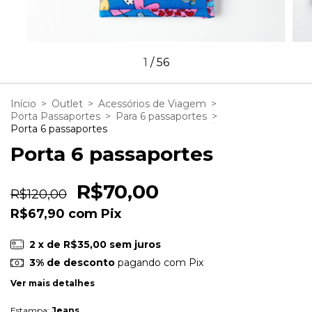
1
/
56
Início
>
Outlet
>
Acessórios de Viagem
>
Porta Passaportes
>
Para 6 passaportes
>
Porta 6 passaportes
Porta 6 passaportes
R$70,00
R$120,00
R$67,90
com
Pix
2
x de
R$35,00
sem juros
3% de desconto
pagando com Pix
Ver mais detalhes
Estampa:
Jeans