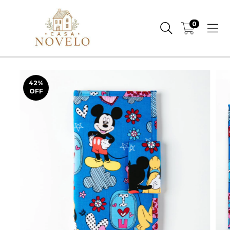
0
42
%
OFF