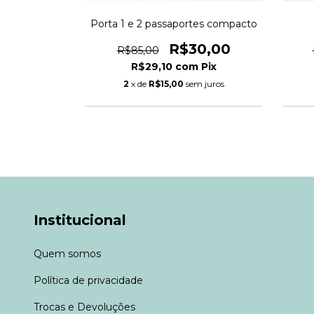
de Viagem
Porta 1 e 2 passaportes compacto
5,00
R$30,00
R$85,00
m
Pix
R$29,10
com
Pix
 juros
2
x de
R$15,00
sem juros
Institucional
Quem somos
Política de privacidade
Trocas e Devoluções