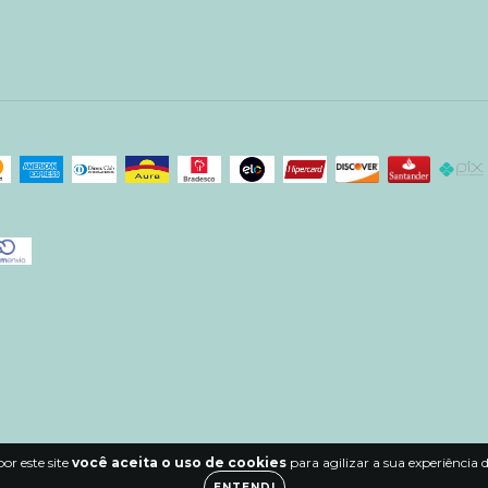
or este site
você aceita o uso de cookies
para agilizar a sua experiência
ENTENDI