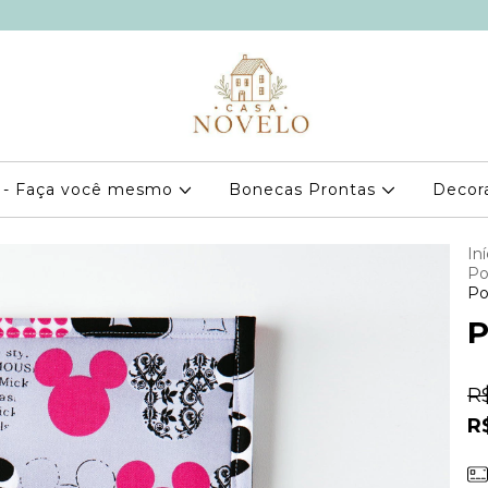
 - Faça você mesmo
Bonecas Prontas
Decor
Iní
Po
Po
P
R
R