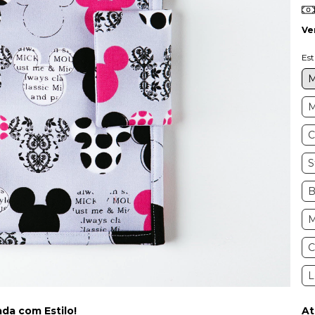
Ve
Es
M
M
C
S
B
M
C
L
da com Estilo!
At