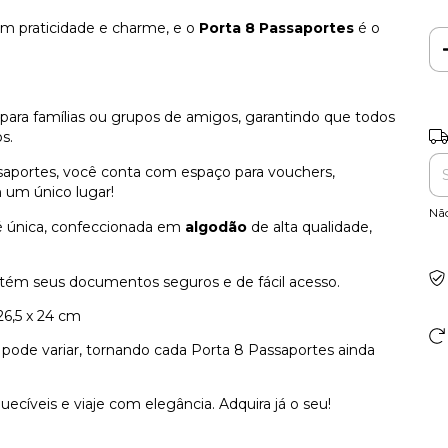
om praticidade e charme, e o
Porta 8 Passaportes
é o
para famílias ou grupos de amigos, garantindo que todos
Ent
s.
aportes, você conta com espaço para vouchers,
 um único lugar!
Nã
 única, confeccionada em
algodão
de alta qualidade,
.
ém seus documentos seguros e de fácil acesso.
6,5 x 24 cm
 pode variar, tornando cada Porta 8 Passaportes ainda
ecíveis e viaje com elegância. Adquira já o seu!