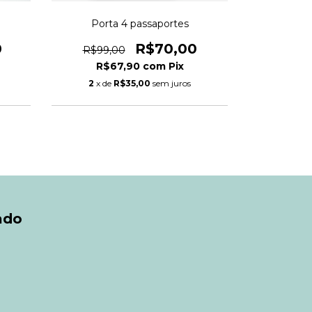
Porta 4 passaportes
Porta 4 p
0
R$70,00
R$99,00
R$120
R$67,90
com
Pix
R$
2
x de
R$35,00
sem juros
2
x d
ado