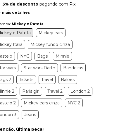
3% de desconto
pagando com Pix
r mais detalhes
tampa:
Mickey e Pateta
ickey e Pateta
Mickey ears
ickey Italia
Mickey fundo cinza
astelo
NYC
Bags
Minnie
tar wars
Star wars Darth
Bandeiras
ags 2
Tickets
Travel
Balões
innie 2
Paris girl
Travel 2
London 2
astelo 2
Mickey ears cinza
NYC 2
ondon 3
Jeans
enção, última peça!