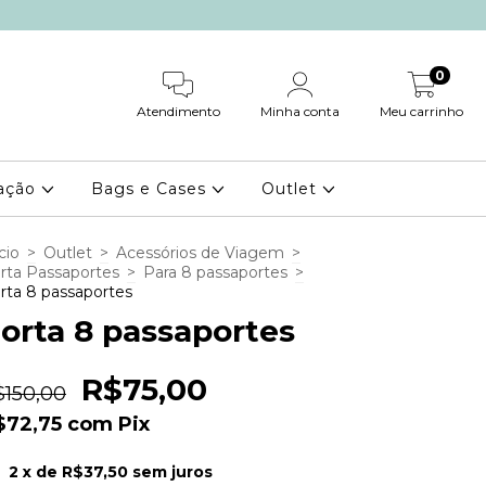
0
Atendimento
Minha conta
Meu carrinho
ação
Bags e Cases
Outlet
cio
>
Outlet
>
Acessórios de Viagem
>
rta Passaportes
>
Para 8 passaportes
>
rta 8 passaportes
orta 8 passaportes
R$75,00
$150,00
$72,75
com
Pix
2
x de
R$37,50
sem juros