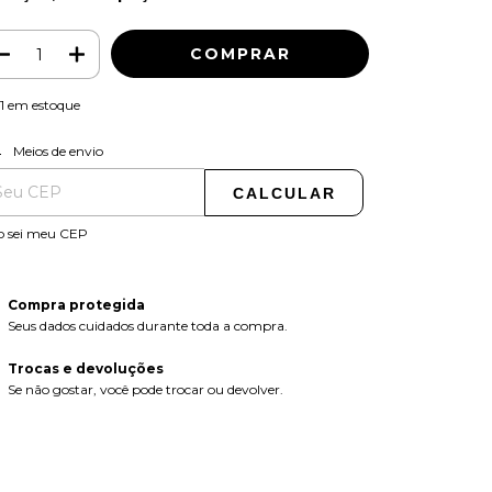
1
em estoque
ALTERAR CEP
regas para o CEP:
Meios de envio
CALCULAR
o sei meu CEP
Compra protegida
Seus dados cuidados durante toda a compra.
Trocas e devoluções
Se não gostar, você pode trocar ou devolver.