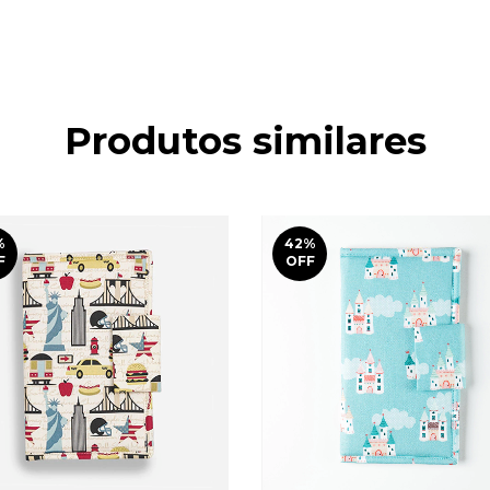
Produtos similares
%
42
%
F
OFF