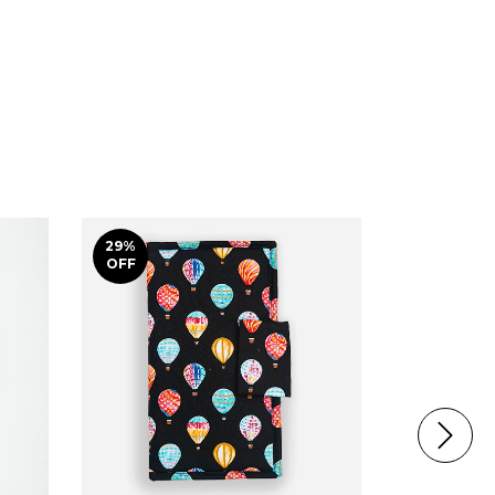
29
%
71
%
OFF
OFF