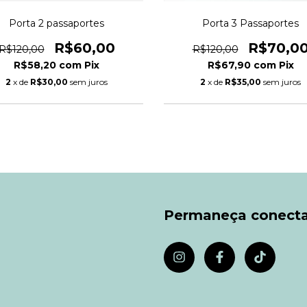
Porta 2 passaportes
Porta 3 Passaportes
R$60,00
R$70,0
R$120,00
R$120,00
R$58,20
com
Pix
R$67,90
com
Pix
2
x de
R$30,00
sem juros
2
x de
R$35,00
sem juros
Permaneça conect