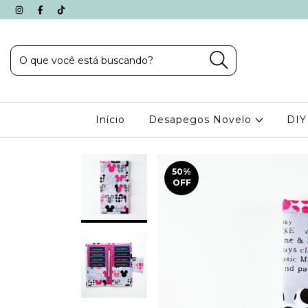
Início
Desapegos Novelo
DIY
50
%
OFF