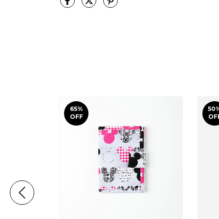
65
%
50
OFF
OF