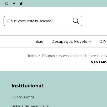
Início
Desapegos Novelo
DIY
Início
>
Roupas e Acessórios para bonecas
>
b
Não temo
Institucional
Quem somos
Política de privacidade