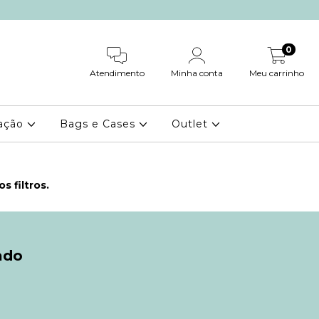
0
Atendimento
Minha conta
Meu carrinho
ação
Bags e Cases
Outlet
 filtros.
ado